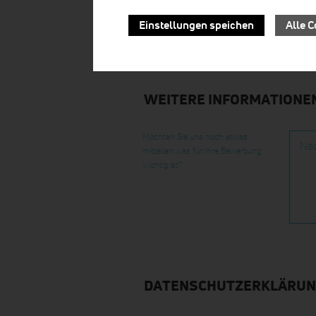
Einstellungen speichen
Alle C
WEITERE INFORMATIONEN
Möchten Sie uns noch etwas
Nac
mitteilen was für Ihre Bewerbung
wichtig ist?
DATENSCHUTZERKLÄRU