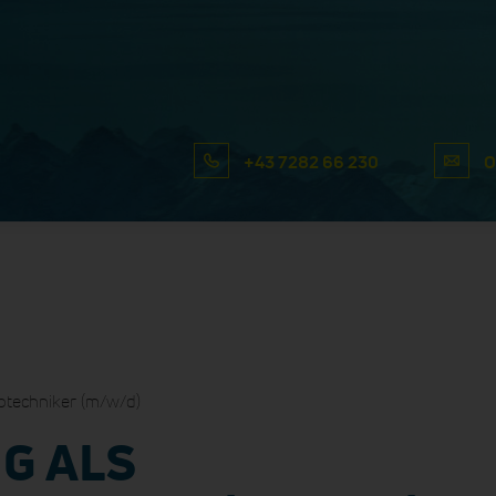
+43 7282 66 230
O
otechniker (m/w/d)
G ALS