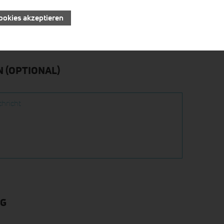
ookies akzeptieren
 (OPTIONAL)
hricht
NG