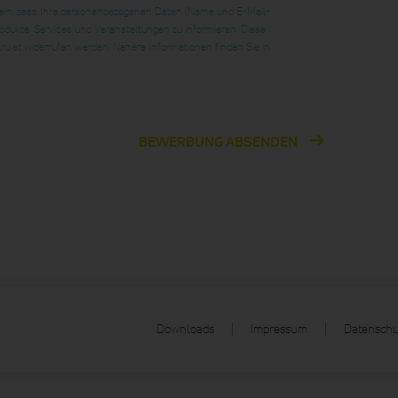
 ein, dass Ihre personenbezogenen Daten (Name und E-Mail-
dukte, Services und Veranstaltungen zu informieren. Diese
guru.at widerrufen werden. Nähere Informationen finden Sie in
BEWERBUNG ABSENDEN
Downloads
Impressum
Datenschu