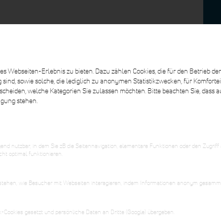
name
*
Nachname
*
Ort
*
s Webseiten-Erlebnis zu bieten. Dazu zählen Cookies, die für den Betrieb der
nd, sowie solche, die lediglich zu anonymen Statistikzwecken, für Komfortei
scheiden, welche Kategorien Sie zulassen möchten. Bitte beachten Sie, dass a
il
*
ügung stehen.
d nutzbar, in dem Sie zB die Seitennavigation, elementare Funktionen oder den Zugriff
EN
ht optimal funktionieren.
erstehen, wie Besucher mit Webseiten interagieren, indem Informationen anonym gesamm
Ziehen Sie Ihre Daten hierher
-Cookies gesetzt und persönliche Daten an Dritte (Google) übergeben.
oder klicken Sie zum Durchsuchen.