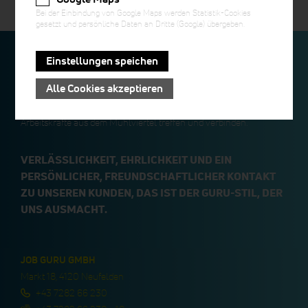
Bei der Einbindung von Google Maps werden Statistik-Cookies
gesetzt und persönliche Daten an Dritte (Google) übergeben.
Einstellungen speichen
Das beste Personal und die besten Unternehmen der Region
Alle Cookies akzeptieren
zusammenzubringen – das ist unsere Mission. Wir sehen uns als
Schnittstelle, an der sich Top-Unternehmen und qualifizierte
Arbeitskräfte aus dem Mühlviertel treffen und verbinden.
VERLÄSSLICHKEIT, EHRLICHKEIT UND EIN
PERSÖNLICHER, FREUNDSCHAFTLICHER KONTAKT
ZU UNSEREN KUNDEN, DAS IST DER GURU-STIL, DER
UNS AUSMACHT.
JOB GURU GMBH
Markt 18, 4120 Neufelden
+43 7282 66 230