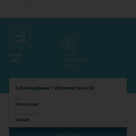
OFFENE
SOFORT
JOBS
VERFÜGBARES
PERSONAL
Schalungsbauer / Zimmerer (m/w/d)
Region
Grieskirchen
Anstellungsart
Vollzeit
Jetzt Bewerben