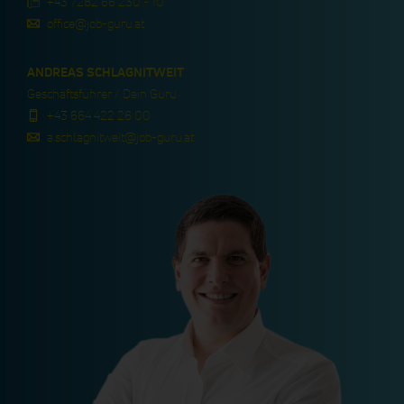
+43 7282 66 230 - 10
office@job-guru.at
ANDREAS SCHLAGNITWEIT
Geschäftsführer / Dein Guru
+43 664 422 26 00
a.schlagnitweit@job-guru.at